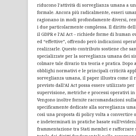
riducono l’attività di sorveglianza umana a 
formale. Ancora più radicalmente, esseri umani
ragionano in modi profondamente diversi, ren
i due particolarmente complessa. Il diritto del
il GDPR e l’AI Act – richiede forme di human ov
ed “effettive”, offrendo però indicazioni opera
realizzarle. Questo contributo sostiene che sa
specializzate per la sorveglianza umana dei si
colmare tale divario tra teoria e pratica. Dopo 
obblighi normativi e le principali criticità app
sorveglianza umana, il paper illustra come il
previsto dall’AI Act possa essere utilizzato per
supervisione, metriche e processi operativi in 
Vengono inoltre fornite raccomandazioni sull
specificamente dedicate alla sorveglianza uman
così una proposta di policy volta a convertire 
e indeterminati in pratiche basate sull’evidenz
frammentazione tra Stati membri e rafforzare s