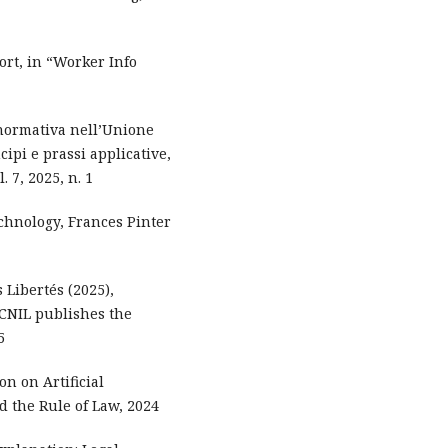
ort, in “Worker Info
 normativa nell’Unione
ipi e prassi applicative,
. 7, 2025, n. 1
echnology, Frances Pinter
 Libertés (2025),
e CNIL publishes the
5
n on Artificial
 the Rule of Law, 2024