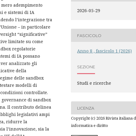
un mero adempimento
2026-05-29
 e sistemi di IA
dendo l’integrazione tra
l’Unione – in particolare
ersight “significative”
FASCICOLO
tive limitate su come
ndbox regolatorie
Anno 8 , fascicolo 1 (2026)
stemi di IA possano
aver analizzato gli
SEZIONE
licative della
 regime delle sandbox
Studi e ricerche
 testare modelli di
condizioni controllate.
a governance di sandbox
a. Il contributo delinea
LICENZA
obblighi legislativi ampi
Copyright (c) 2026 Rivista italiana d
a, ridurre la
informatica e diritto
ia l’innovazione, sia la