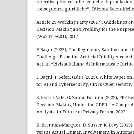
interdisciplinare sulle tecniche di profilazione
conseguenze giuridiche”, Edizioni Scientifiche
Article 29 Working Party (2017), Guidelines o
Decision-Making and Profiling for the Purpose
(Wp251rev.01), 2017
F. Bagni (2023), The Regulatory Sandbox and t
Challenge: From the Artificial Intelligence Act
Act, in “Rivista Italiana di Informatica e Diritto
F. Bagni, F. Seferi (Eds.) (2025), White Paper 
for AI and Cybersecurity, CINI’s Cybersecurity
S. Barros Vale, G. Zanfir-Fortuna (2022), FPF R
Decision-Making Under the GDPR – A Compre
Analysis, in Future of Privacy Forum, 2022
K. Brennan-Marquez, D. Susser, K. Levy (2019)
versus Actual Human Involvement in Automat