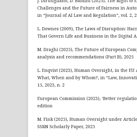
J. Dirutigliano, D. Baldini (2025), The Right to 
Challenges and the Future of Fairness in Aut
in “Journal of AI Law and Regulation”, vol. 2, 2
L. Downes (2009), The Laws of Disruption: Har
That Govern Life and Business in the Digital A
M. Draghi (2025), The Future of European Com
analysis and recommendations (Part B), 2025
L. Enqvist (2023), Human Oversight, in the EU Ar
What, When and by Whom?, in “Law, Innovatio
15, 2023, n. 2
European Commission (2023), ‘Better regulation
edition
M. Fink (2025), Human Oversight under Article 
SSRN Scholarly Paper, 2025