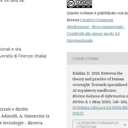
e UE dell’IA.
Questo volume è pubblicato con la
licenza
Creative Commons
Attribuzione - Non commerciale -
Condividi allo stesso modo 4.0
Internazionale
.
ionali e sta
sità di Firenze (Italia)
COME CITARE
Baldini, D. 2026. Between the
theory and practice of human
oversight: Towards specialized
AI regulatory sandboxes.
Rivista italiana di informatica 
diritto
. 8, 1 (May 2026), 243–264
.
DOI:https://doi.org/10.32091/RII
zzati e diritto
D0275
.
Adinolfi, A. Simoncini (a
e tecnologie – Ricerca
ULTERIORI FORMATI DI
CITAZIONE