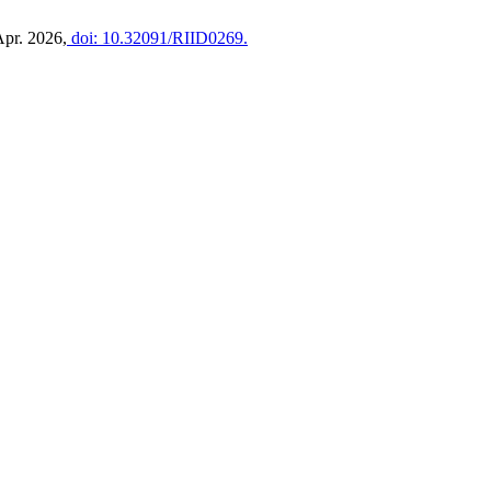
 Apr. 2026,
doi: 10.32091/RIID0269.