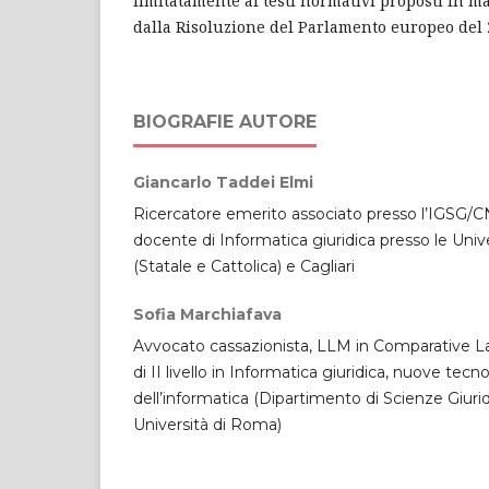
limitatamente ai testi normativi proposti in ma
dalla Risoluzione del Parlamento europeo del 
BIOGRAFIE AUTORE
Giancarlo Taddei Elmi
Ricercatore emerito associato presso l’IGSG/C
docente di Informatica giuridica presso le Unive
(Statale e Cattolica) e Cagliari
Sofia Marchiafava
Avvocato cassazionista, LLM in Comparative L
di II livello in Informatica giuridica, nuove tecno
dell’informatica (Dipartimento di Scienze Giuri
Università di Roma)