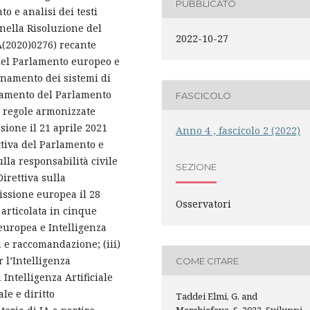
PUBBLICATO
o e analisi dei testi
 nella Risoluzione del
2022-10-27
A(2020)0276) recante
del Parlamento europeo e
ionamento dei sistemi di
golamento del Parlamento
FASCICOLO
e regole armonizzate
sione il 21 aprile 2021
Anno 4 , fascicolo 2 (2022)
ttiva del Parlamento e
la responsabilità civile
SEZIONE
Direttiva sulla
issione europea il 28
Osservatori
articolata in cinque
 europea e Intelligenza
ca e raccomandazione; (iii)
r l’Intelligenza
COME CITARE
 Intelligenza Artificiale
ale e diritto
Taddei Elmi, G. and