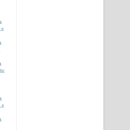
a
 e
a
:
a
to:
a
a e
a