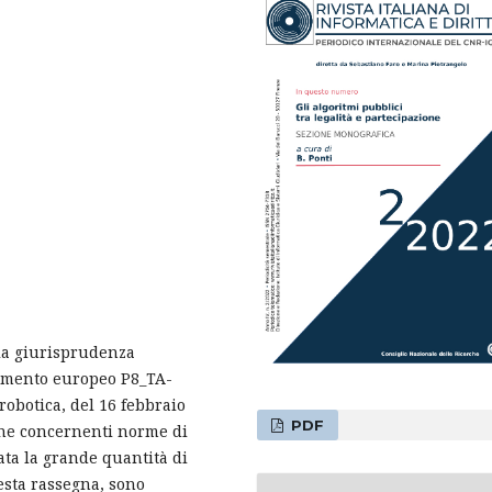
e la giurisprudenza
lamento europeo P8_TA-
robotica, del 16 febbraio
PDF
ne concernenti norme di
Data la grande quantità di
uesta rassegna, sono