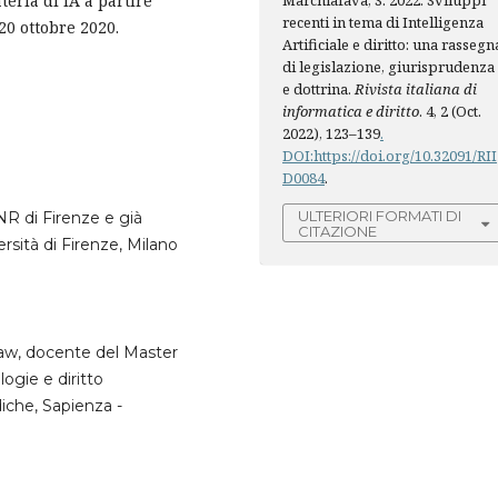
teria di IA a partire
Marchiafava, S. 2022. Sviluppi
recenti in tema di Intelligenza
20 ottobre 2020.
Artificiale e diritto: una rassegn
di legislazione, giurisprudenza
e dottrina.
Rivista italiana di
informatica e diritto
. 4, 2 (Oct.
2022), 123–139
.
DOI:https://doi.org/10.32091/RII
D0084
.
ULTERIORI FORMATI DI
NR di Firenze e già
CITAZIONE
rsità di Firenze, Milano
aw, docente del Master
logie e diritto
diche, Sapienza -