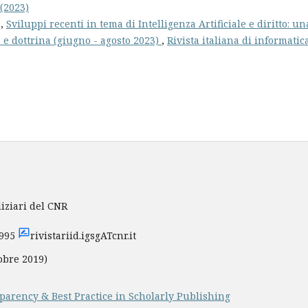
 (2023)
a,
Sviluppi recenti in tema di Intelligenza Artificiale e diritto: un
 e dottrina (giugno - agosto 2023)
,
Rivista italiana di informatic
diziari del CNR
3995
rivistariid.igsgATcnr.it
obre 2019)
parency & Best Practice in Scholarly Publishing