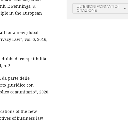
nk, F. Pennings, S.
ULTERIORI FORMATI DI
CITAZIONE
nciple in the European
all for a new global
ivacy Law”, vol. 6, 2016,
i: dubbi di compatibilità
, n. 3
i da parte delle
rto giuridico con
ubblico comunitario”, 2020,
ications of the new
ctives of business law