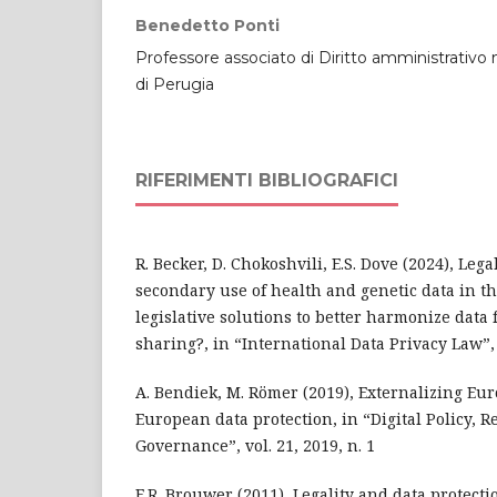
Benedetto Ponti
Professore associato di Diritto amministrativo n
di Perugia
RIFERIMENTI BIBLIOGRAFICI
R. Becker, D. Chokoshvili, E.S. Dove (2024), Lega
secondary use of health and genetic data in th
legislative solutions to better harmonize data 
sharing?, in “International Data Privacy Law”, v
A. Bendiek, M. Römer (2019), Externalizing Euro
European data protection, in “Digital Policy, 
Governance”, vol. 21, 2019, n. 1
E.R. Brouwer (2011), Legality and data protecti