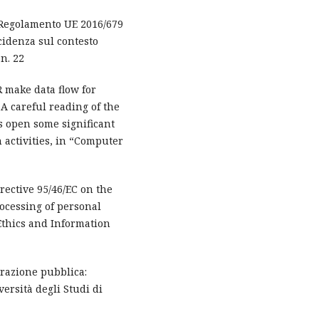
el Regolamento UE 2016/679
ncidenza sul contesto
 n. 22
 make data flow for
 A careful reading of the
 open some significant
h activities, in “Computer
irective 95/46/EC on the
rocessing of personal
Ethics and Information
trazione pubblica:
versità degli Studi di