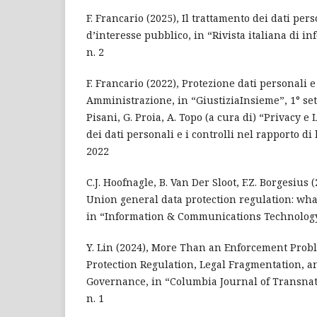
F. Francario (2025), Il trattamento dei dati pers
d’interesse pubblico, in “Rivista italiana di inf
n. 2
F. Francario (2022), Protezione dati personali 
Amministrazione, in “GiustiziaInsieme”, 1° set
Pisani, G. Proia, A. Topo (a cura di) “Privacy e 
dei dati personali e i controlli nel rapporto di l
2022
C.J. Hoofnagle, B. Van Der Sloot, F.Z. Borgesius
Union general data protection regulation: what
in “Information & Communications Technology L
Y. Lin (2024), More Than an Enforcement Prob
Protection Regulation, Legal Fragmentation, a
Governance, in “Columbia Journal of Transnati
n. 1