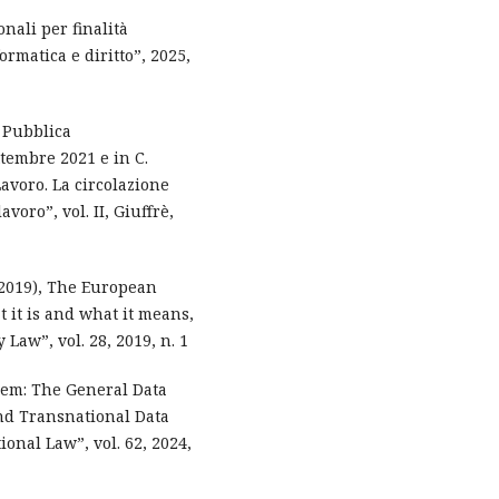
onali per finalità
ormatica e diritto”, 2025,
e Pubblica
tembre 2021 e in C.
Lavoro. La circolazione
avoro”, vol. II, Giuffrè,
 (2019), The European
 it is and what it means,
aw”, vol. 28, 2019, n. 1
lem: The General Data
nd Transnational Data
onal Law”, vol. 62, 2024,