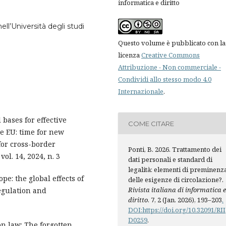
informatica e diritto
ell’Università degli studi
Questo volume è pubblicato con la
licenza
Creative Commons
Attribuzione - Non commerciale -
Condividi allo stesso modo 4.0
Internazionale
.
l bases for effective
COME CITARE
e EU: time for new
for cross-border
Ponti, B. 2026. Trattamento dei
ol. 14, 2024, n. 3
dati personali e standard di
legalità: elementi di preminenz
pe: the global effects of
delle esigenze di circolazione?.
Rivista italiana di informatica 
Regulation and
diritto
. 7, 2 (Jan. 2026), 193–203
.
DOI:https://doi.org/10.32091/RII
D0259
.
on law: The forgotten