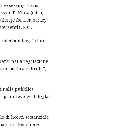
 in Assessing Trans-
sson, D. Kloza (eds.),
hallenge for Democracy”,
tersentia, 2017
protection law, Oxford
ndenti nella regolazione
 informatica e diritto”,
li nella pubblica
ropean review of digital
lo di liceità sostanziale
nali, in “Persona e