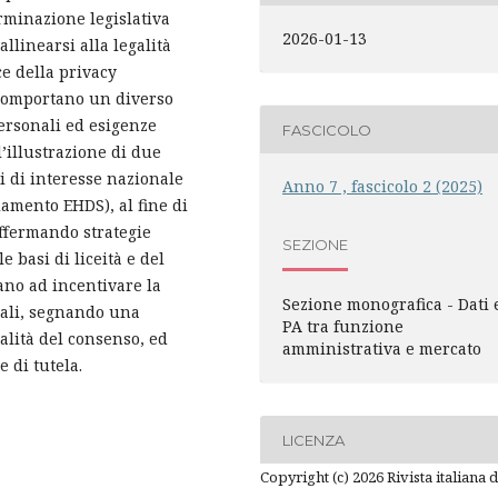
rminazione legislativa
2026-01-13
 allinearsi alla legalità
ce della privacy
i comportano un diverso
personali ed esigenze
FASCICOLO
l’illustrazione di due
ti di interesse nazionale
Anno 7 , fascicolo 2 (2025)
amento EHDS), al fine di
affermando strategie
SEZIONE
 basi di liceità e del
ano ad incentivare la
Sezione monografica - Dati 
nali, segnando una
PA tra funzione
alità del consenso, ed
amministrativa e mercato
 di tutela.
LICENZA
Copyright (c) 2026 Rivista italiana d