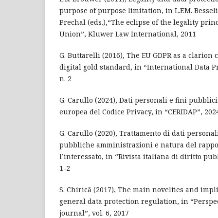
purpose of purpose limitation, in L.F.M. Besseli
Prechal (eds.),“The eclipse of the legality pri
Union”, Kluwer Law International, 2011
G. Buttarelli (2016), The EU GDPR as a clarion c
digital gold standard, in “International Data Pr
n. 2
G. Carullo (2024), Dati personali e fini pubblic
europea del Codice Privacy, in “CERIDAP”, 2024
G. Carullo (2020), Trattamento di dati personal
pubbliche amministrazioni e natura del rappo
l’interessato, in “Rivista italiana di diritto p
1-2
S. Chirică (2017), The main novelties and impl
general data protection regulation, in “Perspe
journal”, vol. 6, 2017