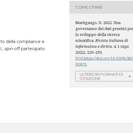
COME CITARE
Martignago, D. 2022. Una
governance dei dati genetici pe
lo sviluppo della ricerca
scientifica.
Rivista italiana di
ito della compliance e
informatica e diritto
. 4, 1 (Apr.
., spin-off partecipato
2022), 229–239
.
DOI:https://doi.org/10.32091/RII
D0071
.
ULTERIORI FORMATI DI
CITAZIONE