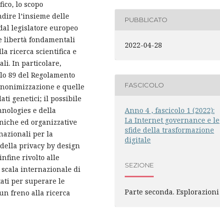
fico, lo scopo
ndire l’insieme delle
PUBBLICATO
dal legislatore europeo
lle libertà fondamentali
2022-04-28
la ricerca scientifica e
li. In particolare,
colo 89 del Regolamento
FASCICOLO
 anonimizzazione e quelle
ti genetici; il possibile
Anno 4 , fascicolo 1 (2022):
hnologies e della
La Internet governance e le
niche ed organizzative
sfide della trasformazione
nazionali per la
digitale
 della privacy by design
nfine rivolto alle
SEZIONE
u scala internazionale di
tati per superare le
Parte seconda. Esplorazioni
un freno alla ricerca