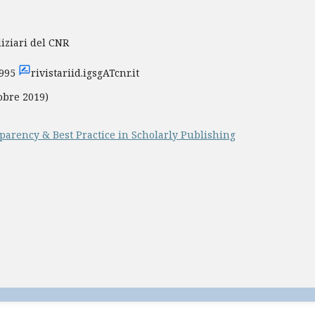
diziari del CNR
3995
rivistariid.igsgATcnr.it
obre 2019)
parency & Best Practice in Scholarly Publishing