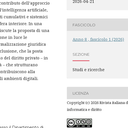
2026-04-21
 contributo dell’approccio
intelligenza artificiale,
tti cumulativi e sistemici
fera interiore. In una
FASCICOLO
discute la proposta di una
one in luce le
Anno 8 , fascicolo 1 (2026)
rmalizzazione giuridica
clusione, che la posta
SEZIONE
 del diritto privato – in
tà – che strutturano
Studi e ricerche
contribuiscono alla
i ambienti digitali.
LICENZA
Copyright (c) 2026 Rivista italiana d
informatica e diritto
esso il Dipartimento di