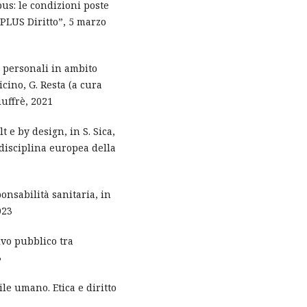
bus: le condizioni poste
PLUS Diritto”, 5 marzo
i personali in ambito
icino, G. Resta (a cura
iuffrè, 2021
t e by design, in S. Sica,
 disciplina europea della
ponsabilità sanitaria, in
023
ivo pubblico tra
3
bile umano. Etica e diritto