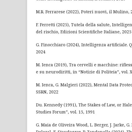
M.R. Ferrarese (2022), Poteri nuovi, il Mulino, 
F. Ferretti (2025), Tutela della salute, Intellige
del rischio, Edizioni Scientifiche Italiane, 2025
G. Finocchiaro (2024), Intelligenza artificiale. 
2024
M. Ienca (2019), Tra cervelli e macchine: rifle
e su neurodiritti, in “Notizie di Politeia”, vol. 
M. Ienca, G. Malgieri (2022), Mental Data Prot
SSRN, 2022
Du. Kennedy (1991), The Stakes of Law, or Hale
Studies Forum”, vol. 15, 1991
G. Maia de Oliveira Wood, L. Berger, J. Jarke, G.
Dolezal, E. Staudegger, P. Zandonella (2024), T