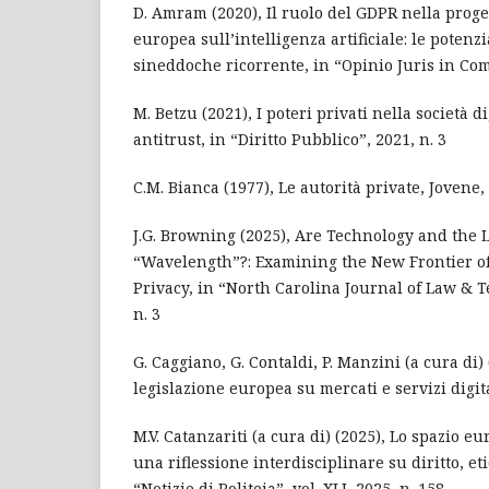
D. Amram (2020), Il ruolo del GDPR nella proge
europea sull’intelligenza artificiale: le potenzi
sineddoche ricorrente, in “Opinio Juris in Com
M. Betzu (2021), I poteri privati nella società di
antitrust, in “Diritto Pubblico”, 2021, n. 3
C.M. Bianca (1977), Le autorità private, Jovene,
J.G. Browning (2025), Are Technology and the
“Wavelength”?: Examining the New Frontier o
Privacy, in “North Carolina Journal of Law & Te
n. 3
G. Caggiano, G. Contaldi, P. Manzini (a cura di)
legislazione europea su mercati e servizi digit
M.V. Catanzariti (a cura di) (2025), Lo spazio eu
una riflessione interdisciplinare su diritto, et
“Notizie di Politeia”, vol. XLI, 2025, n. 158