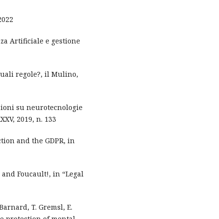
2022
nza Artificiale e gestione
Quali regole?, il Mulino,
ssioni su neurotecnologie
XXXV, 2019, n. 133
ection and the GDPR, in
 and Foucault!, in “Legal
 Barnard, T. Gremsl, E.
he protection of mental