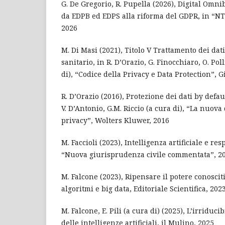
G. De Gregorio, R. Pupella (2026), Digital Omni
da EDPB ed EDPS alla riforma del GDPR, in “NT
2026
M. Di Masi (2021), Titolo V Trattamento dei dat
sanitario, in R. D’Orazio, G. Finocchiaro, O. Poll
di), “Codice della Privacy e Data Protection”, G
R. D’Orazio (2016), Protezione dei dati by defaul
V. D’Antonio, G.M. Riccio (a cura di), “La nuova
privacy”, Wolters Kluwer, 2016
M. Faccioli (2023), Intelligenza artificiale e res
“Nuova giurisprudenza civile commentata”, 2
M. Falcone (2023), Ripensare il potere conoscit
algoritmi e big data, Editoriale Scientifica, 202
M. Falcone, E. Pili (a cura di) (2025), L’irriduci
delle intelligenze artificiali, il Mulino, 2025