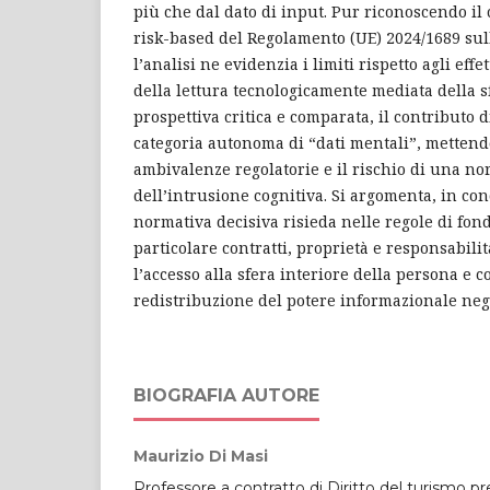
più che dal dato di input. Pur riconoscendo il
risk-based del Regolamento (UE) 2024/1689 sull’
l’analisi ne evidenzia i limiti rispetto agli effe
della lettura tecnologicamente mediata della s
prospettiva critica e comparata, il contributo 
categoria autonoma di “dati mentali”, mettend
ambivalenze regolatorie e il rischio di una no
dell’intrusione cognitiva. Si argomenta, in con
normativa decisiva risieda nelle regole di fondo
particolare contratti, proprietà e responsabili
l’accesso alla sfera interiore della persona e 
redistribuzione del potere informazionale negl
BIOGRAFIA AUTORE
Maurizio Di Masi
Professore a contratto di Diritto del turismo pr