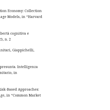
tion Economy: Collection
uage Models, in “Harvard
libertà cognitiva e
3, n. 2
nitari, Giappichelli,
 presunta. Intelligenza
nitario, in
2
Risk-Based Approaches:
 Age, in “Common Market